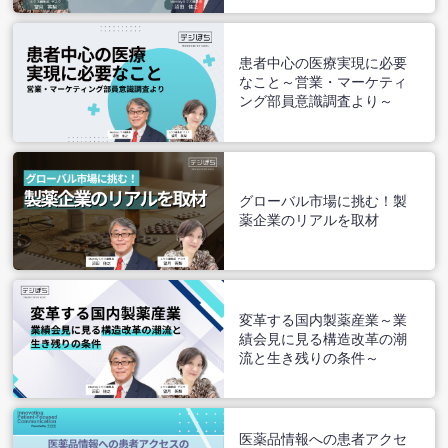
患者中心の医療実現に必要
なこと～営業・マーケティ
ング部員意識調査より～
グローバル市場に挑む！製
薬企業のリアルを取材
変革する国内製薬産業～業
績会見に見る構造改革の潮
流と生き残りの条件～
医薬品情報への患者アクセ