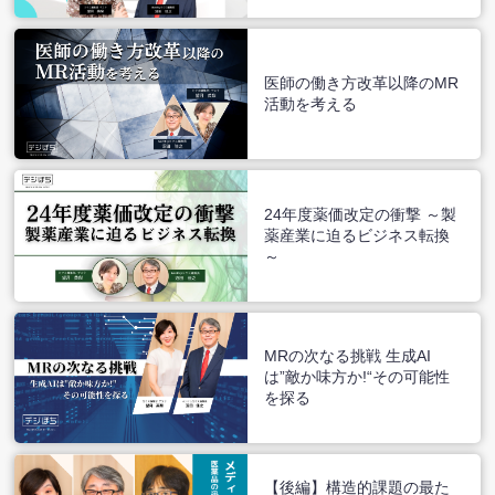
医師の働き方改革以降のMR
活動を考える
24年度薬価改定の衝撃 ～製
薬産業に迫るビジネス転換
～
MRの次なる挑戦 生成AI
は”敵か味方か!“その可能性
を探る
【後編】構造的課題の最た