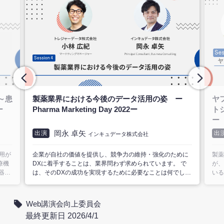
クセ
事長
患者
ー
ヤフーのビッグデータから読み解くペイシェン
製
トジャーニー ーPharma Marketing Day 2022
向き
ー
新庄 匠
出演
出
ヤフー株式会社
めに
製薬業界では馴染みのあるペイシェントジャーニーです
政府
 で
が、従来のものはサンプル数の問題や実際の行動を表して
格確
しょ
いるのか疑問に感じたことがあるかもしれません。 ヤフー
れる
ータ
の検索データを使えば、実際の行動をベースにペイシェン
情報
資し
トジャーニーを可視化することが可能です。 直近の製薬業
機関
差が
界で必要なマルチチャネル活用やマーケティング戦略策定
能と
Web講演会向上委員会
大き
において、ヤフーがどのように患者インサイトの理解に貢
薬学
最終更新日 2026/4/1
に考
献できるのか事例を交えてご紹介します。
Ｘを