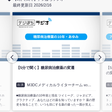
画を
スタッフが、一歩上を目指すための「セルフ配信のポイン
は、
最終更新日 2026/2/16
き
ト」をお伝えするショート番組です。 － video highlights
フが
供す
－ ・配信に適した環境とは？ ・印象アップにつながる演者
番組です。 － video 
られ
の映し方とは？ ・映像の印象を左右する音声設定 ・スマー
足り
トに見せる画面共有
いと
たい
らオ
【5分で聞く】 アルツハイマー型認知症治療薬
【
の変遷
M3DCメディカルライターチーム
出演
出
M3DCメディカルライターチーム
ア、
■アルツハイマー型認知症治療薬の10年前と現在 アリセプ
■骨
の歴
ト、メマリー、レミニール、ケタス、サアミオン、アデュ
ネー
えて
カヌマブ…あなたはどのお薬を知っていますか？ 薬の歴史
か？
末尾
を知ることで、いつも目にする薬の違った一面が見えてく
面が