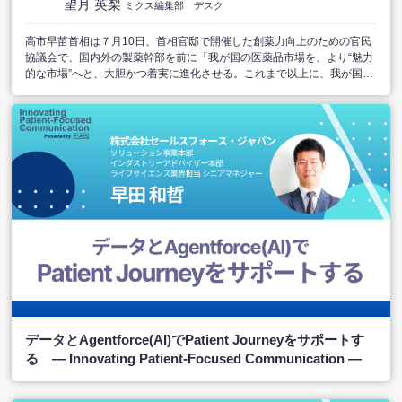
望月 英梨
ミクス編集部 デスク
高市早苗首相は７月10日、首相官邸で開催した創薬力向上のための官民
協議会で、国内外の製薬幹部を前に「我が国の医薬品市場を、より“魅力
的な市場”へと、大胆かつ着実に進化させる。これまで以上に、我が国へ
の投資をお願いする」と強調した。首相が産業発展と日本市場の魅力度
向上に関するメッセージを世界に発した意味は大きい。
高市首相が描く成長戦略の方向性と官民投資の可能性、さらには米MFN
価格政策への対応などについて解説する。
※Internet Explorer以外のブラウザおよびVPNを切断した状態でご
視聴下さい。
※運営会社と同業またはそれに準ずる会社（コンサルティング業・
代理店等）にお勤めの方のご視聴はお断りする可能性がございます
ので予めご了承下さい。
※番組の内容は2026年7月時点のものです。
データとAgentforce(AI)でPatient Journeyをサポートす
る ― Innovating Patient-Focused Communication ―