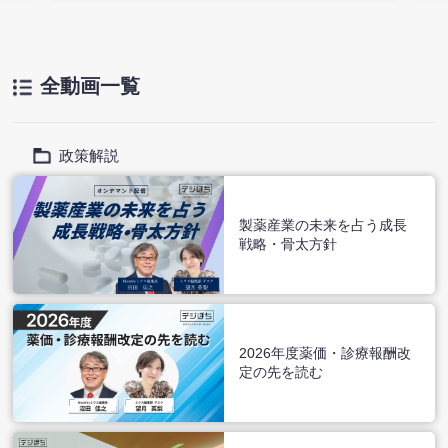
ィア
るかもしれません。 より詳しく知りたい方は、ぜひ末尾の
は、
URLよりテキスト記事もご覧ください。 ■記事メディア
記事
メデ
「デジぽちLab」からのスピンオフラジオ企画 「デジぽ
画 「デジぽち」の姉妹サイト「デジぽちLab」より、
式でお
ち」の姉妹サイト「デジぽちLab」より、M3DC所属メデ
M3
ィカルライターが気になる話題を5分の音声ラジオ形式でお
ラジ
全動画一覧
届けします。
政策解説
製薬産業の未来を占う成長
戦略・骨太方針
2026年度薬価・診療報酬改
定の先を読む