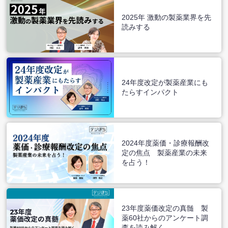
2025年 激動の製薬業界を先
読みする
24年度改定が製薬産業にも
たらすインパクト
2024年度薬価・診療報酬改
定の焦点 製薬産業の未来
を占う！
23年度薬価改定の真髄 製
薬60社からのアンケート調
査を読み解く