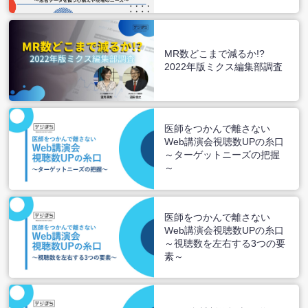
Marketing Day 2022ー
MR数どこまで減るか!?
2022年版ミクス編集部調査
医師をつかんで離さない
Web講演会視聴数UPの糸口
～ターゲットニーズの把握
～
医師をつかんで離さない
Web講演会視聴数UPの糸口
～視聴数を左右する3つの要
素～