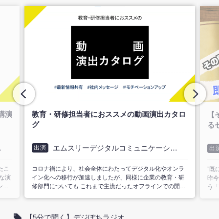
チポ
タロ
【その講演会、伸びしろだらけ!?】即実践でき
【
るセルフ配信向上術
機
ションズ公式
エムスリーデジタルコミュニケーションズ公式
出演
出
M3 Digital Communications.inc
M3 D
ンラ
”既にあるもの”をちょっと変えるだけの簡単テクニック！
配信
・研
昨今、多くの製薬・医療機器企業が自社スタッフのみで行
多く
開催
う「セルフ配信」を実施しています。 しかし、Zoomなど
ルフ
で
のツールはあっても配信に関わる正解がわからず、手探り
ば手
は、
で実施しているご担当者様も多くいらっしゃるようです。
る製
適な
当番組は、年間4,000回以上のWeb講演会を支援するM3DC
も求
【5分で聞く】デジぽちラジオ