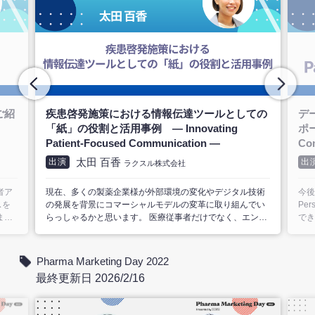
ての
データとAgentforce(AI)でPatient Journeyをサ
医
ポートする ― Innovating Patient-Focused
考え
Communication ―
Co
早田 和哲
出演
出
株式会社セールスフォース・ジャパン
技術
今後日本でも、様々なReal World Data（RWD）、
医療
でい
Personal Health Record（PHR）のようなデータが利活用
療」
ンド
できるようになってきます。 それらのデータを「患者さん
った
り、
中心」に集約することで、患者さんにどんなサポートがで
薬の
状の
きるかご紹介致します。 加えて、データを集約することで
ォー
くの
AIも活用でき、salesforceが提供するAgentforceの機能を利
量に
Pharma Marketing Day 2022
シェ
用したデモを行います。
スタ
最終更新日 2026/2/16
いて
治療
デジ
をゲ