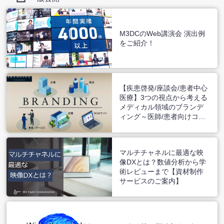
M3DCのWeb講演会 演出例
をご紹介！
【疾患啓発/座談会/患者中心
医療】3つの視点から考える
メディカル領域のブランデ
ィング～医師/患者向けコミ
ュニケーションのご提案～
マルチチャネルに最適な映
像DXとは？数値分析から学
術レビューまで【資材制作
サービスのご案内】