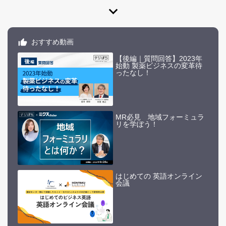
expand_more
おすすめ動画
【後編｜質問回答】2023年
始動 製薬ビジネスの変革待
ったなし！
MR必見 地域フォーミュラ
リを学ぼう！
はじめての 英語オンライン
会議