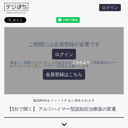
ログイン
ご視聴には会員登録が必要です
ログイン
過去にご視聴いただいたことのある方は
こちらより
ご登録済みのメー
ルアドレスを入力しパスワード設定をお願いします。
会員登録はこちら
動画枠内をクリックすると再生されます
【5分で聞く】 アルツハイマー型認知症治療薬の変遷
expand_more