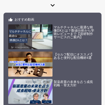
expand_more
おすすめ動画
マルチチャネルに最適な映
像DXとは？数値分析から学
術レビューまで【資材制作
サービスのご案内】
【セルフ配信にオススメ!】
あると便利な配信機材4選
製薬産業の未来を占う成長
戦略・骨太方針