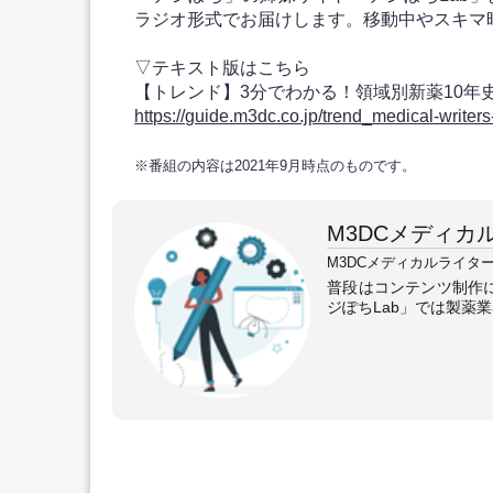
ラジオ形式でお届けします。移動中やスキマ
▽テキスト版はこちら
【トレンド】3分でわかる！領域別新薬10年
https://guide.m3dc.co.jp/trend_medical-writer
※番組の内容は2021年9月時点のものです。
M3DCメディカ
M3DCメディカルライタ
普段はコンテンツ制作
ジぽちLab」では製薬