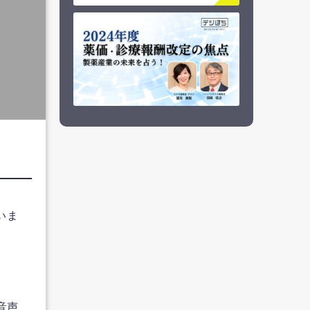
いま
音声