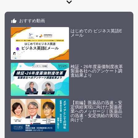
expand_more
おすすめ動画
はじめての ビジネス英語E
メール
検証・26年度薬価制度改革
製薬各社へのアンケート調
査結果より
【前編】医薬品の迅速・安
定供給実現に向けた製薬産
業へのメッセージ｜医薬品
の迅速・安定供給の実現に
向けて