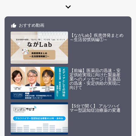
expand_more
おすすめ動画
【ながLab】疾患啓発まとめ
～生活習慣病編①～
【前編】医薬品の迅速・安
定供給実現に向けた製薬産
業へのメッセージ｜医薬品
の迅速・安定供給の実現に
向けて
【5分で聞く】 アルツハイ
マー型認知症治療薬の変遷