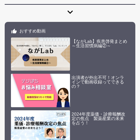
expand_more
おすすめ動画
【ながLab】疾患啓発まとめ
～生活習慣病編②～
出演者が外出不可！オンラ
インで動画収録ってできる
の？
2024年度薬価・診療報酬改
定の焦点 製薬産業の未来
を占う！