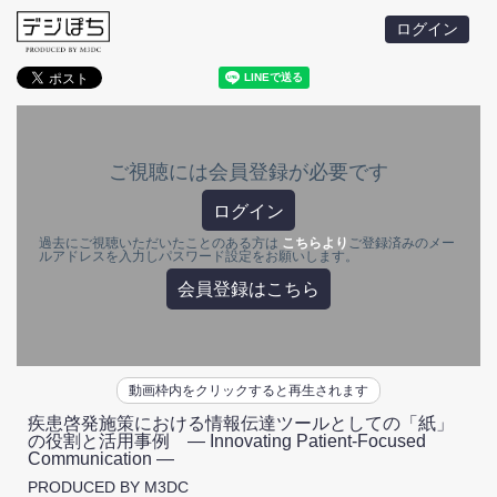
ログイン
ご視聴には会員登録が必要です
ログイン
過去にご視聴いただいたことのある方は
こちらより
ご登録済みのメー
ルアドレスを入力しパスワード設定をお願いします。
会員登録はこちら
動画枠内をクリックすると再生されます
疾患啓発施策における情報伝達ツールとしての「紙」
の役割と活用事例 ― Innovating Patient-Focused
Communication ―
PRODUCED BY M3DC