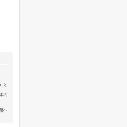
）と
本の
層へ