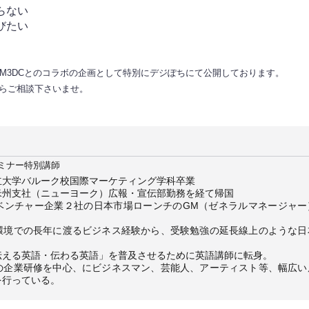
らない
びたい
M3DCとのコラボの企画として特別にデジぽちにて公開しております。
からご相談下さいませ。
ミナー特別講師
立大学バルーク校国際マーケティング学科卒業
米州支社（ニューヨーク）広報・宣伝部勤務を経て帰国
チャー企業２社の日本市場ローンチのGM（ゼネラルマネージャー
環境での長年に渡るビジネス経験から、受験勉強の延長線上のような日
、
る英語・伝わる英語」を普及させるために英語講師に転身。
業研修を中心、にビジネスマン、芸能人、アーティスト等、幅広い
を行っている。