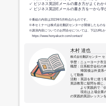
✓ ビジネス英語Eメールの書き方がよくわか
✓ ビジネス英語Eメールの書き方を一から学
※番組の内容は2023年5月時点のものです。
※本セミナーは株式会社翻訳センターが開催したものを
※講演内容についてのお問合せについては、下記URL
https://www.honyakuctr.com/contact/
木村 達也
株式会社翻訳センター セ
学歴：ニューヨーク市
職歴：日系航空会社の
帰国後は外資系ベン
して勤務
活動：英語を常に使う
英語教育に疑問を感じ
より実践的で「伝え
現在は上場企業の企
の実践的英語レッスン