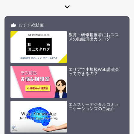
expand_more
おすすめ動画
教育・研修担当者におスス
メの動画演出カタログ
エリアで小規模Web講演会
ってできるの？
エムスリーデジタルコミュ
ニケーションズのご紹介