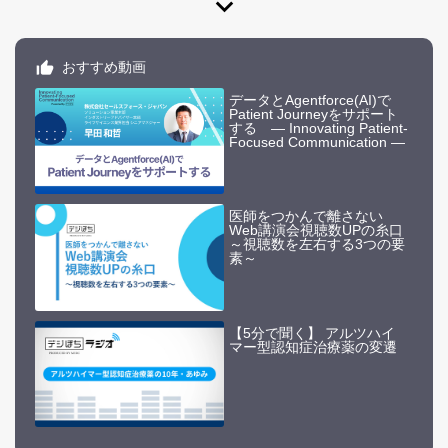
expand_more
おすすめ動画
データとAgentforce(AI)で
Patient Journeyをサポート
する ― Innovating Patient-
Focused Communication ―
医師をつかんで離さない
Web講演会視聴数UPの糸口
～視聴数を左右する3つの要
素～
【5分で聞く】 アルツハイ
マー型認知症治療薬の変遷