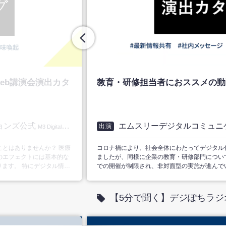
のWeb講演会演出カタ
教育・研修担当者におススメの動
ョンズ公式
エムスリーデジタルコミュニ
出演
M3 Digital Communications.inc
ことはありませんか？ 医療
コロナ禍により、社会全体にわたってデジタル
のエフェクトには基本的な
ましたが、同様に企業の教育・研修部門につい
ます。 特にデジタル情報
での開催が制限され、非対面型の実施が進んで
トーリーを魅力的に伝える
と比べて音と映像で構成される動画は、多くの
ができる最適なコンテンツであり今や多くの企
eb講演会の企画・演出にお
います。その背景に「高い学習効果が期待でき
【5分で聞く】デジぽちラジ
供できる」など提供する側受ける側双方にとっ
でしょう。