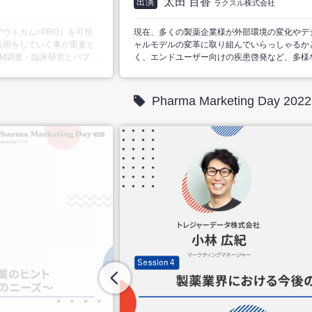
太田 百香
出演
ラクスル株式会社
ウトカム=PRO）を可視
現在、多くの製薬企業様が外部環境の変化やデ
活用をしていく事が重要と
ャルモデルの変革に取り組んでいらっしゃるか
JM調査・臨床研究とパブリ
く、エンドユーザー向けの疾患啓発など、多様
用、コールセンターを通した
変化しています。 今回は、セミナー案内状の
をお話しします。
刷・管理にて、多くの製薬会社様に利用いただ
トジャーニーを基軸としたコミュニケーション
Pharma Marketing Day 2022