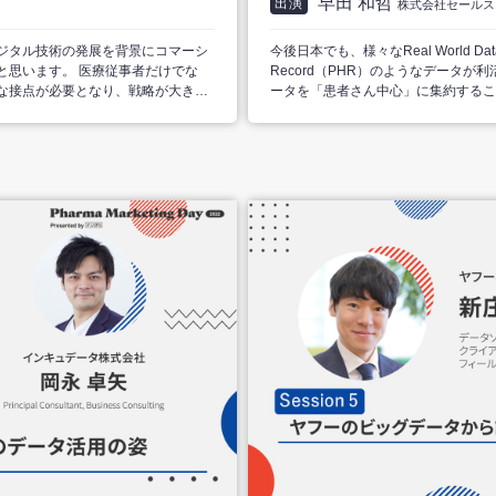
早田 和哲
出演
株式会社セールス
ジタル技術の発展を背景にコマーシ
今後日本でも、様々なReal World Data
と思います。 医療従事者だけでな
Record（PHR）のようなデータ
な接点が必要となり、戦略が大きく
ータを「患者さん中心」に集約するこ
印刷・発送・効果検証や、資材の印
ご紹介致します。 加えて、データを集約す
いているラクスルより、ぺイシェン
供するAgentforceの機能を利用し
についてお話しいたします。