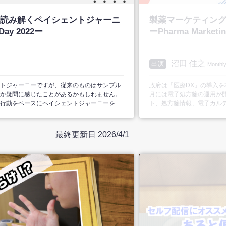
読み解くペイシェントジャーニ
製薬マーケティン
Day 2022ー
ーPharma Marketin
沼田 佳之
出演
Mont
トジャーニーですが、従来のものはサンプル
政府は「医療DX」の導入を
か疑問に感じたことがあるかもしれません。
月には電子処方箋の運用が
行動をベースにペイシェントジャーニーを可
ト、処方箋情報、電子カル
業所でも患者・利用者の同
のように患者インサイトの理解に貢献できる
セッションでは実務薬学総
解説頂くとともに、薬局機
最終更新日 2026/4/1
スカッションする。