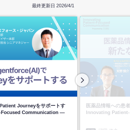
最終更新日 2026/4/1
Patient Journeyをサポートす
医薬品情報への患
t-Focused Communication ―
Innovating Patien