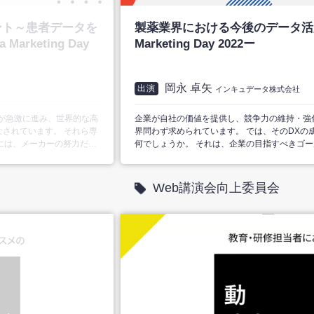
ント～患者データを
製薬業界における今後のデータ活用
rketing Day
Marketing Day 2022ー
岡永 卓矢
出演
インキュデータ株式会社
用が急激に進み、世界的な高
企業が自社の価値を提供し、競争力の維持・強
されています。 それら専
界問わず求められています。 では、そのDXの
実現には、メーカーの努力だけ
何でしょうか。 それは、企業の目指すべきゴー
そのような背景の下、医療
の歴史から不況時にマーケティング投資した企
側では適正使用の啓蒙・マ
成長に大きな差が出ています。 コロナ禍を経
し、両者の交流機会の少な
してきた今こそ、今後のデータ活用の姿を一緒
Web講演会向上委員会
現状です。 今回は臨床検
清宮先生に医療従事者として
ことについて対談形式でイ