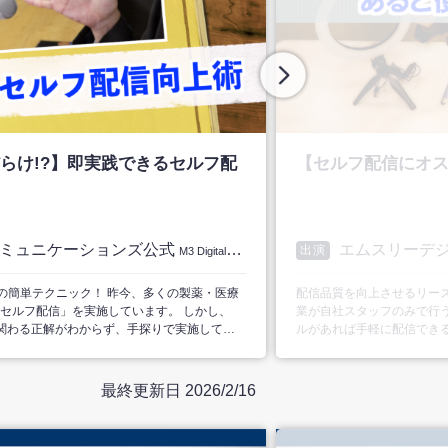
らけ!?】即実践できるセルフ配
【セルフ配信にオス
コミュニケーションズ公式
エムスリーデ
出演
M3 Digital Communications.inc
けの簡単テクニック！ 昨今、多くの製薬・医療
配信品質を向上させるリー
セルフ配信」を実施しています。 しかし、
業が自社スタッフのみで行う
に関わる正解がわからず、手探りで実施してい
ルがあれば手軽に配信でき
す。 当番組は、年間4,000回以上のWeb講
のWeb講演会では、一定
一歩上を目指すための「セルフ配信のポイン
でしょう。 当番組は、年間4
deo highlights － ・配信に適した環境と
が、セルフ配信にオススメの機材
最終更新日 2026/2/16
映し方とは？ ・映像の印象を左右する音声設定
highlights － ・室
をカットしたいときにオス
ススメ機材 ・より自然な