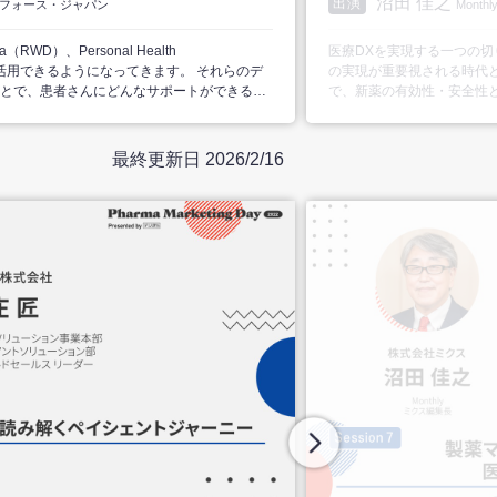
沼田 佳之
出演
フォース・ジャパン
Mont
（RWD）、Personal Health
医療DXを実現する一つの切り口と
が利活用できるようになってきます。 それらのデ
の実現が重要視される時代
とで、患者さんにどんなサポートができるか
で、新薬の有効性・安全性
ることでAIも活用でき、salesforceが提
な指標の開発に注力してい
たデモを行います。
ることで得た“カスタマーエ
の応用につなげる研究も活発化している。 今回のデジ
最終更新日 2026/2/16
連合会の天野慎介理事長を
クセスをめぐる課題や、治
ら、将来あるべき医薬品情