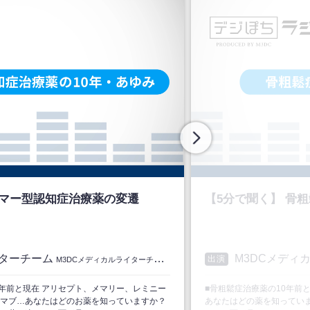
イマー型認知症治療薬の変遷
【5分で聞く】 骨
イターチーム
M3DCメディ
出演
M3DCメディカルライターチーム
0年前と現在 アリセプト、メマリー、レミニー
■骨粗鬆症治療薬の10年前
マブ…あなたはどのお薬を知っていますか？
あなたはどの薬を知ってい