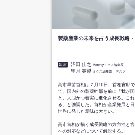
製薬産業の未来を占う成長戦略・
沼田 佳之
出演
Monthlyミクス編集長
望月 英梨
ミクス編集部 デスク
高市早苗首相は７月10日、首相官邸
で、国内外の製薬幹部を前に「我が国
と、大胆かつ着実に進化させる。これ
る」と強調した。首相が産業発展と日
世界に発した意味は大きい。
高市首相が描く成長戦略の方向性と官
への対応などについて解説する。