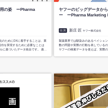
の姿 ーPharma
ヤフーのビッグデータから
ー ーPharma Marketing 
新庄 匠
出演
ヤフー株式会社
化のためにDXに着手することは、業
製薬業界では馴染みのあるペイシェン
成功を実現するために必要なことは
数の問題や実際の行動を表しているの
ルに基づいたデータ統合です。 過去
ヤフーの検索データを使えば、実際の
業とそうでない企業では、その後の
視化することが可能です。 直近の製薬業界で必要なマルチチャネル活用やマーケテ
て、人々の行動や価値観が大きく変化
ィング戦略策定において、ヤフーがど
に考えていきましょう。
のか事例を交えてご紹介します。