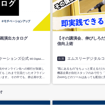
画演出カタログ
【その講演会、伸びしろだ
信向上術
ケーションズ公式
エムスリーデジタル
出演
M3 Digital Communications.inc
化やオンライン化への移行が加速し
”既にあるもの”をちょっと変えるだ
ても これまで主流だったオフライン
機器企業が自社スタッフのみで行う「
います。 その中でも、静止画や文章
Zoomなどのツールはあっても配信
メッセージをスムーズに伝えること
るご担当者様も多くいらっしゃるようで
業が、教育・研修に動画を活用して
演会を支援するM3DCスタッフが、
る」「均一な研修を少ない負担で提
ト」をお伝えするショート番組です。 － vi
オ
てメリットがあることが挙げられる
は？ ・印象アップにつながる演者の
・スマートに見せる画面共有