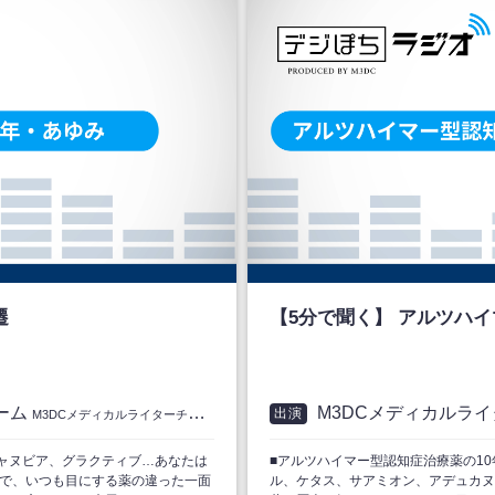
遷
【5分で聞く】 アルツハ
ーム
M3DCメディカルラ
出演
M3DCメディカルライターチーム
ジャヌビア、グラクティブ…あなたは
■アルツハイマー型認知症治療薬の1
とで、いつも目にする薬の違った一面
ル、ケタス、サアミオン、アデュカヌ