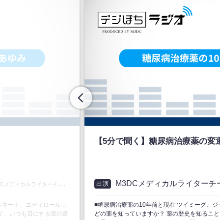
【5分で聞く】糖尿病治療薬の変
M3DCメディカルライターチ
出演
DCメディカルライターチーム
ホネート、エディロール…
■糖尿病治療薬の10年前と現在 ツイミーグ、
で、いつも目にする薬の違
どの薬を知っていますか？ 薬の歴史を知るこ