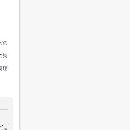
どの
の疑
視聴
。
シー