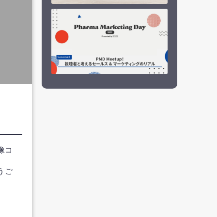
像コ
うご