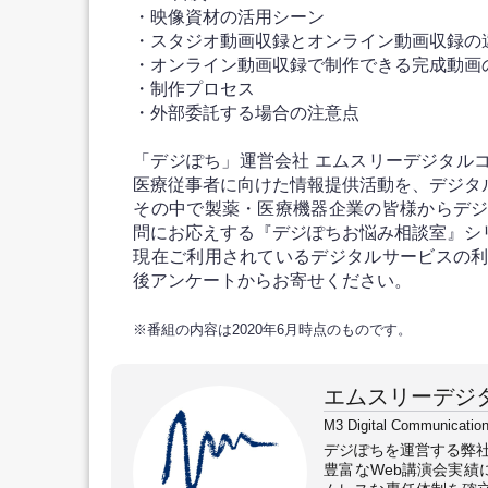
・映像資材の活用シーン
・スタジオ動画収録とオンライン動画収録の
・オンライン動画収録で制作できる完成動画
・制作プロセス
・外部委託する場合の注意点
「デジぽち」運営会社 エムスリーデジタル
医療従事者に向けた情報提供活動を、デジタ
その中で製薬・医療機器企業の皆様からデ
問にお応えする『デジぽちお悩み相談室』シ
現在ご利用されているデジタルサービスの
後アンケートからお寄せください。
※番組の内容は2020年6月時点のものです。
エムスリーデジ
M3 Digital Communication
デジぽちを運営する弊
豊富なWeb講演会実