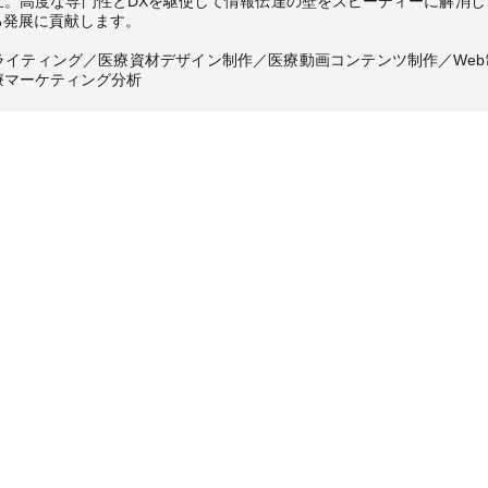
立。高度な専門性とDXを駆使して情報伝達の壁をスピーディーに解消し
る発展に貢献します。
ライティング／医療資材デザイン制作／医療動画コンテンツ制作／Web
療マーケティング分析