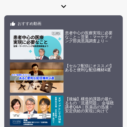
expand_more
おすすめ動画
患者中心の医療実現に必要
なこと～営業・マーケティ
ング部員意識調査より～
【セルフ配信にオススメ!】
あると便利な配信機材4選
【後編】構造的課題の最た
るもの「流通問題」 会場聴
講者Q&A｜医薬品の迅速・
安定供給の実現に向けて