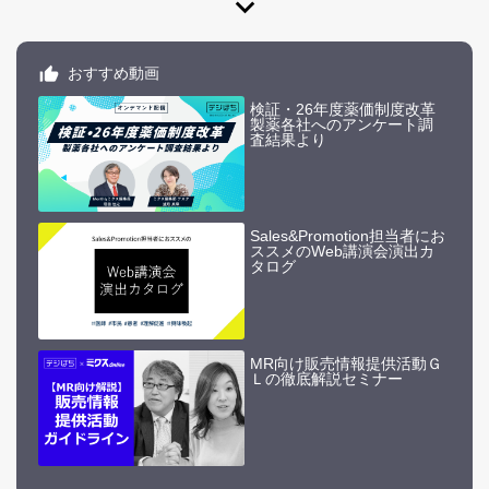
expand_more
おすすめ動画
検証・26年度薬価制度改革
製薬各社へのアンケート調
査結果より
Sales&Promotion担当者にお
ススメのWeb講演会演出カ
タログ
MR向け販売情報提供活動Ｇ
Ｌの徹底解説セミナー