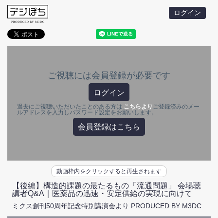
ログイン
ご視聴には会員登録が必要です
ログイン
過去にご視聴いただいたことのある方は
こちらより
ご登録済みのメー
ルアドレスを入力しパスワード設定をお願いします。
会員登録はこちら
動画枠内をクリックすると再生されます
【後編】構造的課題の最たるもの「流通問題」 会場聴
講者Q&A｜医薬品の迅速・安定供給の実現に向けて
ミクス創刊50周年記念特別講演会より PRODUCED BY M3DC