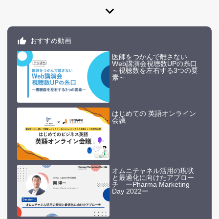
expand_more
おすすめ動画
医師をつかんで離さない
Web講演会視聴数UPの糸口
～視聴数を左右する3つの要
素～
はじめての 英語オンライン
会議
オムニチャネル活用の現状
と最適化に向けたアプロー
チ ーPharma Marketing
Day 2022ー