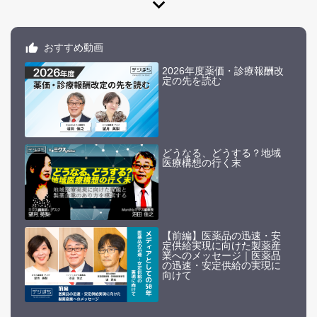
expand_more
おすすめ動画
2026年度薬価・診療報酬改
定の先を読む
どうなる、どうする？地域
医療構想の行く末
【前編】医薬品の迅速・安
定供給実現に向けた製薬産
業へのメッセージ｜医薬品
の迅速・安定供給の実現に
向けて